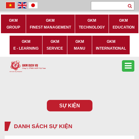
Sea
GKM
GKM
GKM
GKM
GROUP
FINEST MANAGEMENT
TECHNOLOGY
EDUCATION
GKM
GKM
GKM
GKM
E - LEARNING
SERVICE
MANU
INTERNATIONAL
SỰ KIỆN
DANH SÁCH SỰ KIỆN